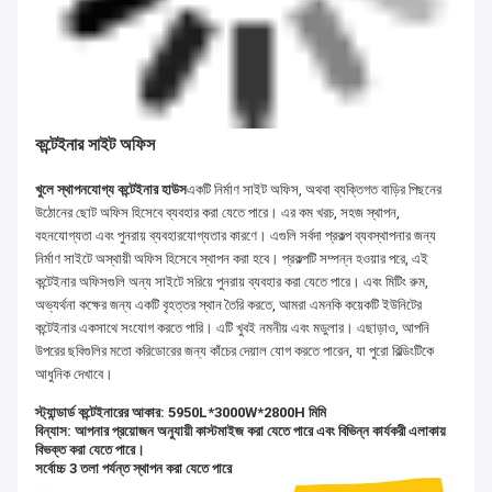
কন্টেইনার সাইট অফিস
খুলে স্থাপনযোগ্য কন্টেইনার হাউস
একটি নির্মাণ সাইট অফিস, অথবা ব্যক্তিগত বাড়ির পিছনের
উঠোনের ছোট অফিস হিসেবে ব্যবহার করা যেতে পারে। এর কম খরচ, সহজ স্থাপন,
বহনযোগ্যতা এবং পুনরায় ব্যবহারযোগ্যতার কারণে। এগুলি সর্বদা প্রকল্প ব্যবস্থাপনার জন্য
নির্মাণ সাইটে অস্থায়ী অফিস হিসেবে স্থাপন করা হবে। প্রকল্পটি সম্পন্ন হওয়ার পরে, এই
কন্টেইনার অফিসগুলি অন্য সাইটে সরিয়ে পুনরায় ব্যবহার করা যেতে পারে। এবং মিটিং রুম,
অভ্যর্থনা কক্ষের জন্য একটি বৃহত্তর স্থান তৈরি করতে, আমরা এমনকি কয়েকটি ইউনিটের
কন্টেইনার একসাথে সংযোগ করতে পারি। এটি খুবই নমনীয় এবং মডুলার। এছাড়াও, আপনি
উপরের ছবিগুলির মতো করিডোরের জন্য কাঁচের দেয়াল যোগ করতে পারেন, যা পুরো বিল্ডিংটিকে
আধুনিক দেখাবে।
স্ট্যান্ডার্ড কন্টেইনারের আকার: 5950L*3000W*2800H মিমি
বিন্যাস: আপনার প্রয়োজন অনুযায়ী কাস্টমাইজ করা যেতে পারে এবং বিভিন্ন কার্যকরী এলাকায়
বিভক্ত করা যেতে পারে।
সর্বোচ্চ 3 তলা পর্যন্ত স্থাপন করা যেতে পারে