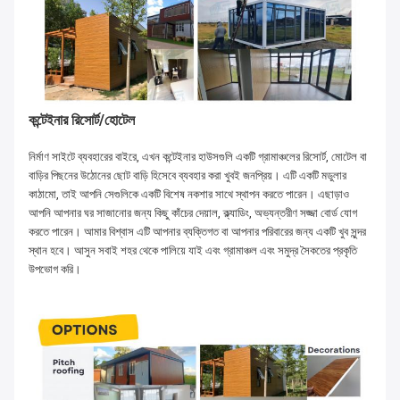
কন্টেইনার রিসোর্ট/হোটেল
নির্মাণ সাইটে ব্যবহারের বাইরে, এখন কন্টেইনার হাউসগুলি একটি গ্রামাঞ্চলের রিসোর্ট, মোটেল বা
বাড়ির পিছনের উঠোনের ছোট বাড়ি হিসেবে ব্যবহার করা খুবই জনপ্রিয়। এটি একটি মডুলার
কাঠামো, তাই আপনি সেগুলিকে একটি বিশেষ নকশার সাথে স্থাপন করতে পারেন। এছাড়াও
আপনি আপনার ঘর সাজানোর জন্য কিছু কাঁচের দেয়াল, ক্ল্যাডিং, অভ্যন্তরীণ সজ্জা বোর্ড যোগ
করতে পারেন। আমার বিশ্বাস এটি আপনার ব্যক্তিগত বা আপনার পরিবারের জন্য একটি খুব সুন্দর
স্থান হবে। আসুন সবাই শহর থেকে পালিয়ে যাই এবং গ্রামাঞ্চল এবং সমুদ্র সৈকতের প্রকৃতি
উপভোগ করি।