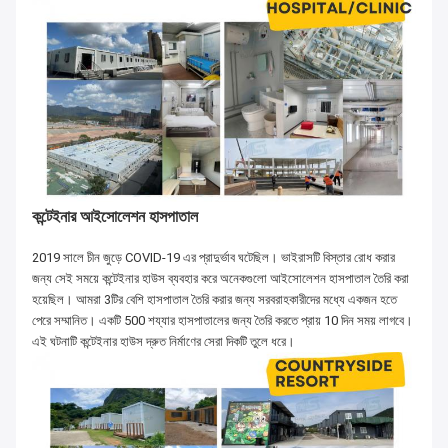
কন্টেইনার আইসোলেশন হাসপাতাল
2019 সালে চীন জুড়ে COVID-19 এর প্রাদুর্ভাব ঘটেছিল। ভাইরাসটি বিস্তার রোধ করার
জন্য সেই সময়ে কন্টেইনার হাউস ব্যবহার করে অনেকগুলো আইসোলেশন হাসপাতাল তৈরি করা
হয়েছিল। আমরা 3টির বেশি হাসপাতাল তৈরি করার জন্য সরবরাহকারীদের মধ্যে একজন হতে
পেরে সম্মানিত। একটি 500 শয্যার হাসপাতালের জন্য তৈরি করতে প্রায় 10 দিন সময় লাগবে।
এই ঘটনাটি কন্টেইনার হাউস দ্রুত নির্মাণের সেরা দিকটি তুলে ধরে।