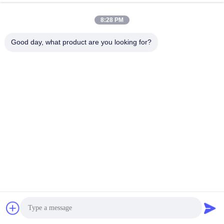
8:28 PM
Good day, what product are you looking for?
স্পেসিফিকেশন:
খুলে স্থাপনযোগ্য কন্টেইনার স্পে
দৈর্ঘ্য * প্রস্থ * উ
স্পেসিফিকেশন