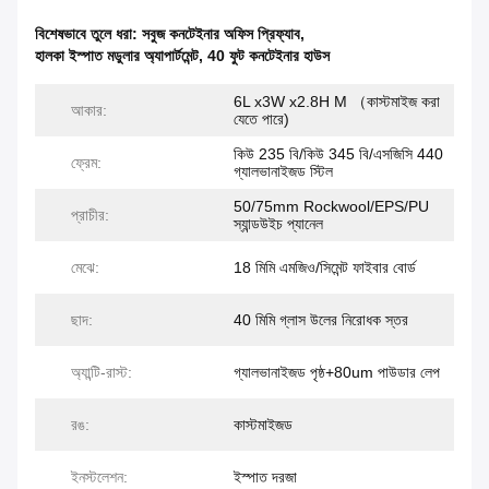
বিশেষভাবে তুলে ধরা:
সবুজ কনটেইনার অফিস প্রিফ্যাব
,
হালকা ইস্পাত মডুলার অ্যাপার্টমেন্ট
,
40 ফুট কনটেইনার হাউস
6L x3W x2.8H M （কাস্টমাইজ করা
আকার:
যেতে পারে)
কিউ 235 বি/কিউ 345 বি/এসজিসি 440
ফ্রেম:
গ্যালভানাইজড স্টিল
50/75mm Rockwool/EPS/PU
প্রাচীর:
স্যান্ডউইচ প্যানেল
মেঝে:
18 মিমি এমজিও/সিমেন্ট ফাইবার বোর্ড
ছাদ:
40 মিমি গ্লাস উলের নিরোধক স্তর
অ্যান্টি-রাস্ট:
গ্যালভানাইজড পৃষ্ঠ+80um পাউডার লেপ
রঙ:
কাস্টমাইজড
ইনস্টলেশন:
ইস্পাত দরজা