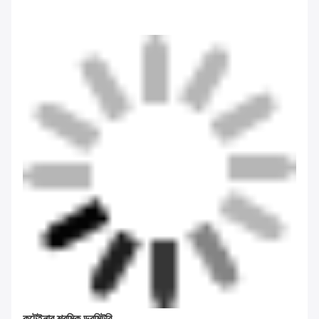
কন্টেইনার শ্রমিক ডরমিটরি