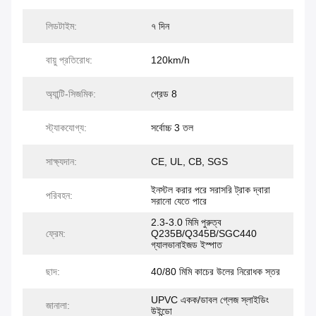
লিডটাইম:
৭ দিন
বায়ু প্রতিরোধ:
120km/h
অ্যান্টি-সিজমিক:
গ্রেড 8
স্ট্যাকযোগ্য:
সর্বোচ্চ 3 তল
সাক্ষ্যদান:
CE, UL, CB, SGS
ইনস্টল করার পরে সরাসরি ট্রাক দ্বারা
পরিবহন:
সরানো যেতে পারে
2.3-3.0 মিমি পুরুত্ব
ফ্রেম:
Q235B/Q345B/SGC440
গ্যালভানাইজড ইস্পাত
ছাদ:
40/80 মিমি কাচের উলের নিরোধক স্তর
UPVC একক/ডাবল গ্লেজ স্লাইডিং
জানালা:
উইন্ডো