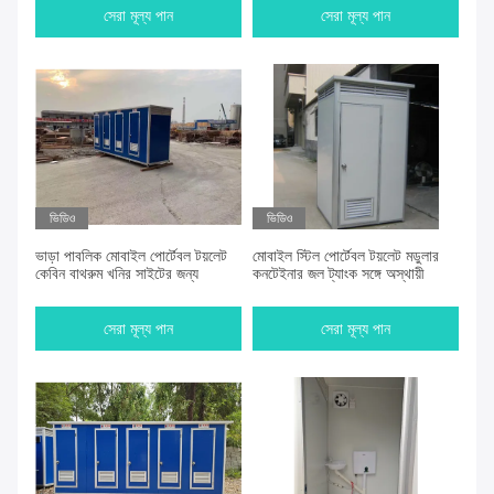
সেরা মূল্য পান
সেরা মূল্য পান
ভিডিও
ভিডিও
ভাড়া পাবলিক মোবাইল পোর্টেবল টয়লেট
মোবাইল স্টিল পোর্টেবল টয়লেট মডুলার
কেবিন বাথরুম খনির সাইটের জন্য
কনটেইনার জল ট্যাংক সঙ্গে অস্থায়ী
সেরা মূল্য পান
সেরা মূল্য পান