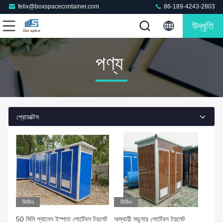
felix@boxspacecontainer.com
86-189-4243-2803
উদ্ধৃতি
পণ্য
প্রোডাক্টস
ভিডিও
ভিডিও
50 মিমি প্যানেল ইস্পাত পোর্টেবল টয়লেট
অস্থায়ী মডুলার পোর্টেবল টয়লেট