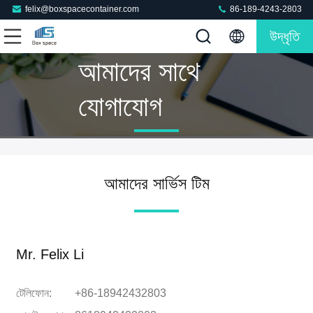
felix@boxspacecontainer.com
86-189-4243-2803
উদ্ধৃতি
আমাদের সাথে
যোগাযোগ
আমাদের সার্ভিস টিম
Mr. Felix Li
টেলিফোন:
+86-18942432803