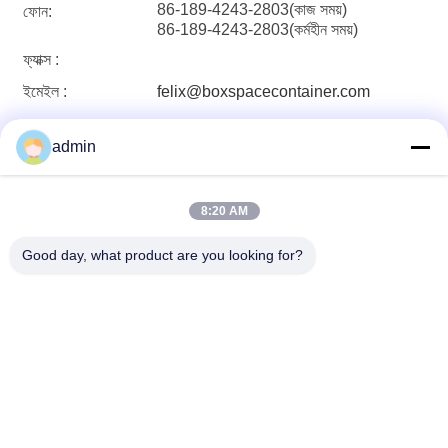
86-189-4243-2803(কাজ সময়)
ফোন:
86-189-4243-2803(কর্মহীন সময়)
ফ্যাক্স :
ইমেইল :
felix@boxspacecontainer.com
admin
8:20 AM
Foshan Boxspace Prefab House
Good day, what product are you looking for?
Technology Co., Ltd
felix@boxspacecontainer.co
m
86-189-4243-2803
গুয়াংডং প্রদেশ, Foshan City, Shu
nde District, Leliu, Dawan co
mmunity, Yanjiang South Ro