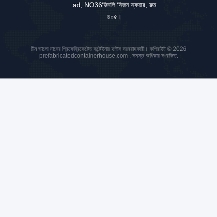
গুয়াংডং প্রদেশ, Foshan City, Shu
nde District, Leliu, Dawan co
mmunity, Yanjiang South Ro
ad, NO36জিনলি সিজন স্কয়ার, রুম
৪০৫।
চীন ভালো মানের প্রিফেব্রিকেটেড কন্টেইনার হাউস সরবরাহকারী। কপিরাইট © 2026
prefabricatedcontainerhouse.com . সমস্ত অধিকার সংরক্ষিত.