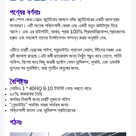
পণ্যের বর্ণনাঃ
বক্স স্পেস জেড-ফোল্ড কন্টেইনার আসলে ভাঁজ কন্টেইনারের একটি আপগ্রেড
সংস্করণ। এটি অনেক শক্তিশালী ফ্রেম এবং একটি নতুন আউটলুক দিয়ে
আসে। এবং এর হাইলাইট, আবার, প্রায় 100% প্রিফ্যাব্রিকেশন,গ্রাহকদের
দ্রুত এবং সহজেই তাদের ইনস্টলেশন সম্পন্ন করার অনুমতি দেয়.
এটিতে চারটি ড্রেনেজ পাইপ, স্যান্ডউইচ প্যানেল দেয়াল, স্টিলের দরজা এবং
দুটি জানালা রয়েছে।এটা কর্মী ছাত্রাবাস জন্য নিখুঁত পছন্দ করে তোলে, সাইট
অফিস, বিশেষ করে কিছু জরুরী দুর্যোগ যেমন ভূমিকম্প, সুনামি, এবং এমনকি
যুদ্ধের পর পুনর্নির্মাণ, যারা গৃহহীন মানুষের জন্য.
বৈশিষ্ট্যঃ
লোডিংঃ 1 * 40HQ 8-10 ইউনিট লোড করতে পারে
৯৫% কারখানায় তৈরি
কার্যকর নিকাশী জন্য চারটি লুকানো পাইপ
"সেন্ডউইচ" প্যাকিং সহজ পার্থক্য জন্য
শক্তিশালী বাতাস এবং ভূমিকম্প প্রতিরোধের
গঠনঃ