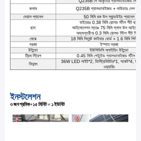
Q235B সি আকৃতির গ্যালভানাইজড স্টিল
কলাম
Q235B গ্যালভানাইজড + পাউডার লেপ স্টি
দেয়াল প্যানেল
50 মিমি রক উল স্যান্ডউইচ প্যানেল
বাইরেরঃ 0.38 মিমি রোলড স্টীল শীট ছাদ
ছাদ
আইসোলেশন স্তরঃ 75 মিমি গ্লাস উল আইসোল
অভ্যন্তরীণঃ 0.3 মিমি রোলড স্টিল শীট সিলি
মেঝে
18 মিমি সিমেন্ট ফাইবার বোর্ড + 1.6 মিমি পিভিসি 
দরজা
ইস্পাত দরজা
উইন্ডো
ইউপিভিসি স্লাইডিং উইন্ডো
ট্রিম স্ট্রিপ
0.45 মিমি পেইন্টেড গ্যালভানাইজড স্টীল শী
36W LED লাইট*2, ডিস্ট্রিবিউটর*1, সকেট*4, সু
বিদ্যুৎ
ওয়্যারিং
ইনস্টলেশন
৩ জন শ্রমিক+১৫ মিনিট = ১ ইউনিট