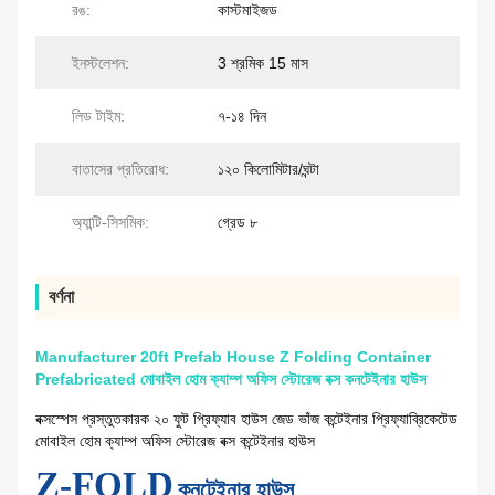
রঙ:
কাস্টমাইজড
ইনস্টলেশন:
3 শ্রমিক 15 মাস
লিড টাইম:
৭-১৪ দিন
বাতাসের প্রতিরোধ:
১২০ কিলোমিটার/ঘন্টা
অ্যান্টি-সিসমিক:
গ্রেড ৮
বর্ণনা
Manufacturer 20ft Prefab House Z Folding Container
Prefabricated মোবাইল হোম ক্যাম্প অফিস স্টোরেজ বক্স কনটেইনার হাউস
বক্সস্পেস প্রস্তুতকারক ২০ ফুট প্রিফ্যাব হাউস জেড ভাঁজ কন্টেইনার প্রিফ্যাব্রিকেটেড
মোবাইল হোম ক্যাম্প অফিস স্টোরেজ বক্স কন্টেইনার হাউস
Z-FOLD
কনটেইনার হাউস