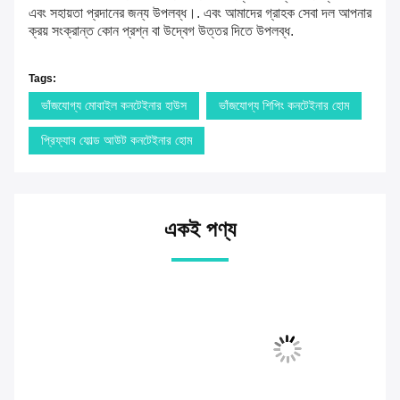
সহায়তা ও সেবা:
বক্স স্পেস
আপনার প্রোডাক্টের সর্বোচ্চ পারফরম্যান্স নিশ্চিত করার জন্য বিভিন্ন
ধরনের প্রযুক্তিগত সহায়তা এবং সার্ভিস প্রদান করুন।আমাদের টেকনিক্যাল
টিমের বিশেষজ্ঞরা আপনার যে কোন ধরনের টেকনিক্যাল সমস্যার ক্ষেত্রে পরামর্শ
এবং সহায়তা প্রদানের জন্য উপলব্ধ।. এবং আমাদের গ্রাহক সেবা দল আপনার
ক্রয় সংক্রান্ত কোন প্রশ্ন বা উদ্বেগ উত্তর দিতে উপলব্ধ.
Tags:
ভাঁজযোগ্য মোবাইল কনটেইনার হাউস
ভাঁজযোগ্য শিপিং কনটেইনার হোম
প্রিফ্যাব ফোল্ড আউট কনটেইনার হোম
একই পণ্য