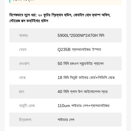
বিশেষভাবে তুলে ধরা:
২০ ফুটের প্রিফ্যাব হাউস
,
মোবাইল হোম ক্যাম্প অফিস
,
স্টোরেজ বক্স কনটেইনার হাউস
আকার:
5900L*2500W*2470H মিমি
ফ্রেম:
Q235B গ্যালভানাইজড ইস্পাত
দেওয়াল:
50 মিমি রকওল স্যান্ডউইচ প্যানেল
মেঝে:
18 মিমি সিমেন্ট ফাইবার বোর্ড+পিভিসি মেঝে
ছাদ:
40 মিমি গ্লাস উল আইসোলেশন স্তর
অ্যান্টি-রোজ:
110um পাউডার লেপ+গ্যালভানাইজড
চিত্রকলা:
পাউডার লেপ