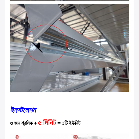
ইনস্টলেশন
৫ মিনিট
৩ জন শ্রমিক +
= ১টি ইউনিট