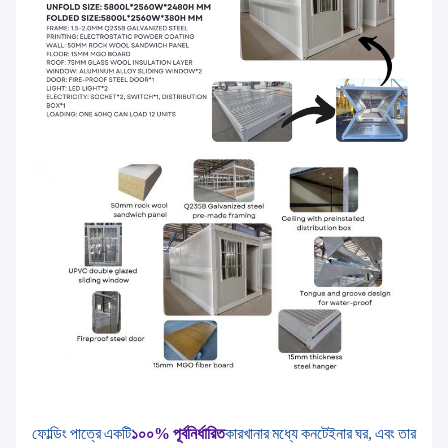
ফোল্ডিং পাত্রে একটি
১০০% পূর্বনির্ধারিত
কারখানার মধ্যে কনটেইনার ঘর, এবং তার