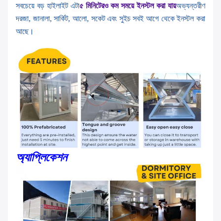
সবচেয়ে বড় হাইলাইট এটা
৫ মিনিটেরও কম সময়ে ইনস্টল করা যায়
অভ্যন্তরীণ
দরজা, জানালা, সার্কিট, আলো, সকেট এবং সুইচ সবই আগে থেকে ইনস্টল করা
আছে।
অ্যাপ্লিকেশন