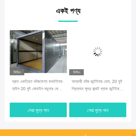
একই পণ্য
ভিডিও
ভিডিও
ভি
দ্রুত একত্রিত ভাঁজযোগ্য কনটেইনার
অস্থায়ী ভাঁজ কন্টেইনার হোম, 20 ফুট
প্র
হাউস 20 ফুট মোবাইল মডুলার কেবিন
প্রিফ্যাব ক্ষুদ্র ফ্ল্যাট প্যাক কন্টেইনার
কন
হোমস
হোম
অফ
সেরা মূল্য পান
সেরা মূল্য পান