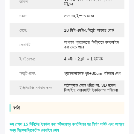
জানালা:
উইন্ডো
দরজা:
তালা সহ ইস্পাত দরজা
মেঝে:
18 মিমি এমজিও/সিমেন্ট ফাইবার বোর্ড
আপনার প্রয়োজনের ভিত্তিতে কাস্টমাইজ
লেআউট:
করা যেতে পারে
ইনস্টলেশন:
4 কর্মী + 2 ঘন্টা = 1 ইউনিট
অ্যান্টি-রাস্ট:
গ্যালভানাইজড পৃষ্ঠ+80um পাউডার লেপ
অটোক্যাড মেঝে পরিকল্পনা; 3D মডেল
ইঞ্জিনিয়ারিং সমাধান ক্ষমতা:
ডিজাইন; ওয়ানসাইট ইনস্টলেশন পরিষেবা
বর্ণনা
বক্স স্পেস 15 মিনিটের ইনস্টল করা ভাঁজযোগ্য কনটেইনার ঘর নির্মাণ সাইট এবং আশ্রয়
জন্য প্রিফ্যাব্রিকেটেড মোবাইল হোম