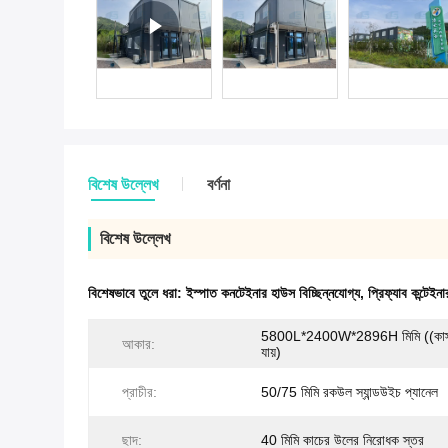
বিশেষ উল্লেখ
বর্ণনা
বিশেষ উল্লেখ
বিশেষভাবে তুলে ধরা:
ইস্পাত কনটেইনার হাউস বিচ্ছিন্নযোগ্য
,
প্রিফ্যাব কন্টেইন
5800L*2400W*2896H মিমি ((কাস্
আকার:
যায়)
প্রাচীর:
50/75 মিমি রকউল স্যান্ডউইচ প্যানেল
ছাদ:
40 মিমি কাচের উলের নিরোধক স্তর