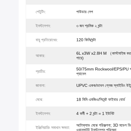
পেইন্টিং:
পাউডার লেপ
ইনস্টলেশন:
৩ জন শ্রমিক ২ ঘন্টা
বায়ু প্রতিরোধের:
120 কিমি/ঘন্টা
6L x3W x2.8H M （কাস্টমাইজ করা
আকার:
পারে)
50/75mm Rockwool/EPS/PU স্য
প্রাচীর:
প্যানেল
জানালা:
UPVC একক/ডাবল গ্লেজ স্লাইডিং উইন
মেঝে:
18 মিমি এমজিও/সিমেন্ট ফাইবার বোর্ড
ইনস্টলেশন:
4 কর্মী + 2 ঘন্টা = 1 ইউনিট
অটোক্যাড মেঝে পরিকল্পনা; 3D মডেল ড
ইঞ্জিনিয়ারিং সমাধান ক্ষমতা:
ওয়ানসাইট ইনস্টলেশন পরিষেবা