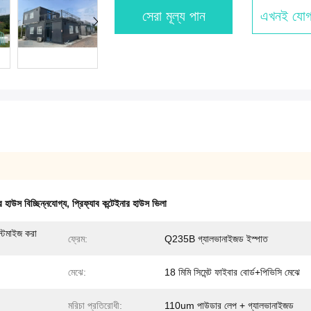
সেরা মূল্য পান
এখনই যোগ
ার হাউস বিচ্ছিন্নযোগ্য
,
প্রিফ্যাব কন্টেইনার হাউস ভিলা
টমাইজ করা
ফ্রেম:
Q235B গ্যালভানাইজড ইস্পাত
মেঝে:
18 মিমি সিমেন্ট ফাইবার বোর্ড+পিভিসি মেঝে
মরিচা প্রতিরোধী:
110um পাউডার লেপ + গ্যালভানাইজড