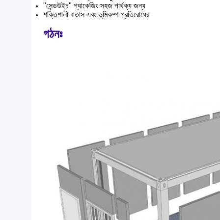
"সেন্ডউইচ" প্যাকেজিং সহজ পার্থক্য জন্য
শক্তিশালী বাতাস এবং ভূমিকম্প প্রতিরোধের
গঠনঃ