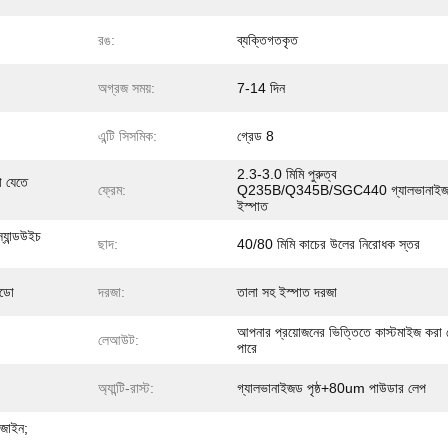
রঙ:
ব্যক্তিগতকৃত
অগ্রজ সময়:
7-14 দিন
এন্টি সিসমিক:
গ্রেড 8
2.3-3.0 মিমি পুরুত্ব
 যেতে
ফ্রেম:
Q235B/Q345B/SGC440 গ্যালভানাই
ইস্পাত
ান্ডউইচ
ছাদ:
40/80 মিমি কাচের উলের নিরোধক স্তর
্ডো
দরজা:
তালা সহ ইস্পাত দরজা
আপনার প্রয়োজনের ভিত্তিতে কাস্টমাইজ করা 
লেআউট:
পারে
অ্যান্টি-রাস্ট:
গ্যালভানাইজড পৃষ্ঠ+80um পাউডার লেপ
িজাইন;