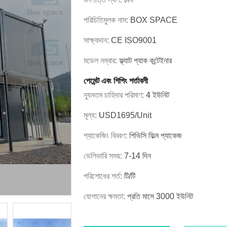
পরিচিতিমুলক নাম:
BOX SPACE
সাক্ষ্যদান:
CE ISO9001
মডেল নম্বার:
ফ্ল্যাট প্যাক কন্টেইনার
পেমেন্ট এবং শিপিং শর্তাবলী
ন্যূনতম চাহিদার পরিমাণ:
4 ইউনিট
মূল্য:
USD1695/unit
প্যাকেজিং বিবরণ:
পিভিসি ফিল্ম প্যাকেজ
ডেলিভারি সময়:
7-14 দিন
পরিশোধের শর্ত:
টি/টি
যোগানের ক্ষমতা:
প্রতি মাসে 3000 ইউনিট