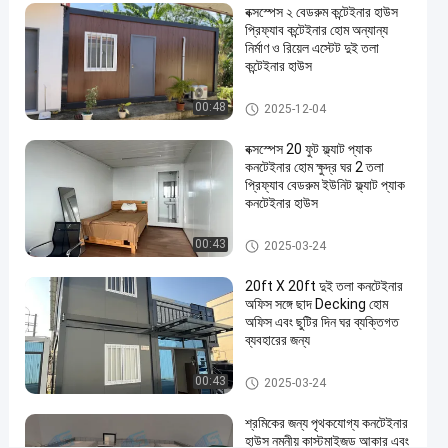
বক্সস্পেস ২ বেডরুম কন্টেইনার হাউস
ধাতু
প্রিফ্যাব কন্টেইনার হোম অন্যান্য
বহনযোগ্য
নির্মাণ ও রিয়েল এস্টেট দুই তলা
কন্টেইনার হাউস
টয়লেট
#
বিচ্ছিন্ন ধারক ঘর
00:48
2025-12-04
মডুলার
পোর্টেবল
বক্সস্পেস 20 ফুট ফ্ল্যাট প্যাক
টয়লেট
কনটেইনার হোম ক্ষুদ্র ঘর 2 তলা
#
প্রিফ্যাব বেডরুম ইউনিট ফ্ল্যাট প্যাক
মোবাইল
কনটেইনার হাউস
টয়লেট
বিচ্ছিন্ন ধারক ঘর
00:43
2025-03-24
কেবিন
ব
20ft X 20ft দুই তলা কনটেইনার
হ
অফিস সঙ্গে ছাদ Decking হোম
ন
অফিস এবং ছুটির দিন ঘর ব্যক্তিগত
যো
ব্যবহারের জন্য
গ্য
ট
বিচ্ছিন্ন ধারক ঘর
00:43
2025-03-24
য়
লে
শ্রমিকের জন্য পৃথকযোগ্য কনটেইনার
ট
হাউস নমনীয় কাস্টমাইজড আকার এবং